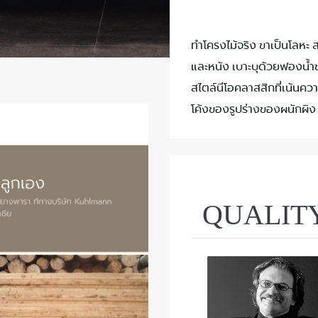
ทำโครงไม้จริง ขาเป็นโลหะ สา
และหนัง เบาะบุด้วยฟองน้ำ
สไตล์นีโอคลาสสิกที่เน้น
โค้งของรูปร่างของผนักผิง
QUALIT