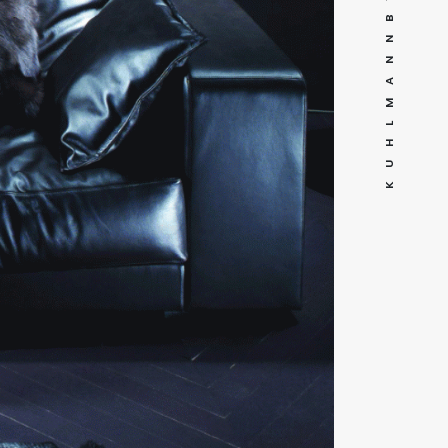
K U H L M A N N B Y G R A T I A