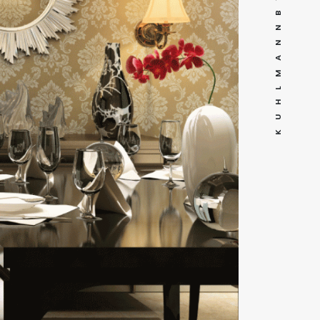
K U H L M A N N B Y G R A T I A