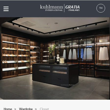
Menu
TH
Home
Wardrobe
Closet