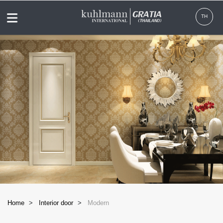
Menu
TH
Home
Interior door
Modern